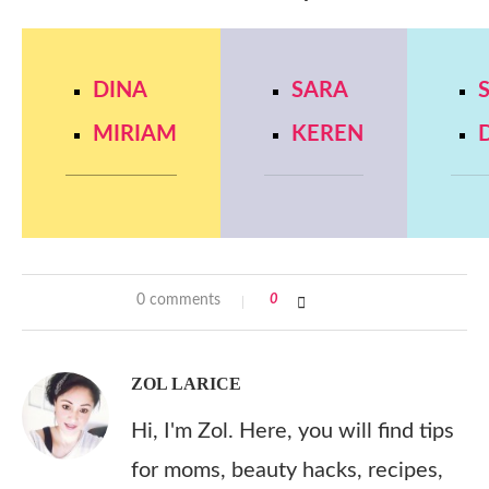
DINA
SARA
MIRIAM
KEREN
0 comments
0
ZOL LARICE
Hi, I'm Zol. Here, you will find tips
for moms, beauty hacks, recipes,