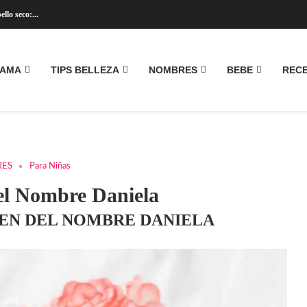
llo seco:...
MAMA
TIPS BELLEZA
NOMBRES
BEBE
REC
ES
Para Niñas
del Nombre Daniela
GEN DEL NOMBRE DANIELA