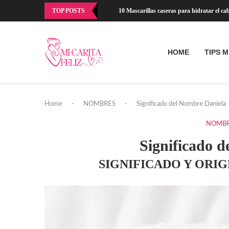
TOP POSTS
10 Mascarillas caseras para hidratar el cabe
HOME
TIPS 
Home
-
NOMBRES
-
Significado del Nombre Daniela
NOMBR
Significado 
SIGNIFICADO Y ORI