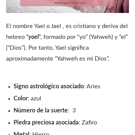
El nombre Yael
o Jael , es cristiano y deriva del
hebreo “
yoel
“, formado por “yo” (Yahweh) y “el”
(“Dios”). Por tanto, Yael significa
aproximadamente “Yahweh es mi Dios”.
Signo
astrológico asociado
: Aries
Color
: azul
Número de la suerte
: 3
Piedra preciosa
asociada
: Zafiro
Metal
: Hierro