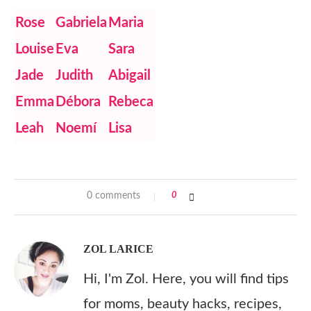
Rose
Gabriela
Maria
Louise
Eva
Sara
Jade
Judith
Abigail
Emma
Débora
Rebeca
Leah
Noemí
Lisa
0 comments
0
ZOL LARICE
Hi, I'm Zol. Here, you will find tips
for moms, beauty hacks, recipes,